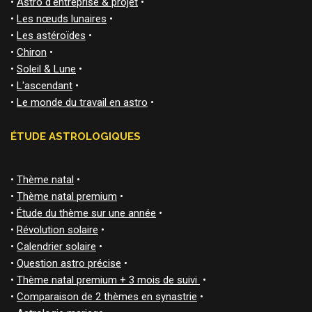
•
Astro d'entreprise & projet
•
•
Les nœuds lunaires
•
•
Les astéroïdes
•
•
Chiron
•
•
Soleil & Lune
•
•
L'ascendant
•
•
Le monde du travail en astro
•
ÉTUDE ASTROLOGIQUES
•
Thème natal
•
•
Thème natal premium
•
•
Étude du thème sur une année
•
•
Révolution solaire
•
•
Calendrier solaire
•
•
Question astro précise
•
•
Thème natal premium + 3 mois de suivi
•
•
Comparaison de 2 thèmes en synastrie
•