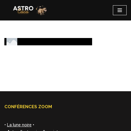
Aller
au
contenu
CONFÉRENCES ZOOM
•
La lune noire
•