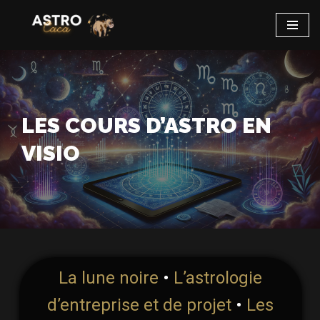
Aller
au
contenu
LES COURS D’ASTRO EN
VISIO
La lune noire
•
L’astrologie
d’entreprise et de projet
•
Les