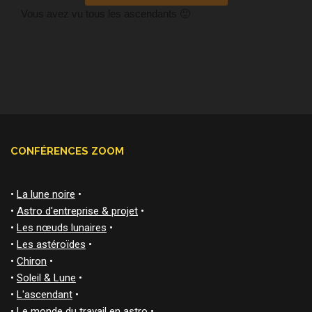
Vous avez vu tous les ascendants 🙂
CONFÉRENCES ZOOM
•
La lune noire
•
•
Astro d'entreprise & projet
•
•
Les nœuds lunaires
•
•
Les astéroïdes
•
•
Chiron
•
•
Soleil & Lune
•
•
L'ascendant
•
•
Le monde du travail en astro
•