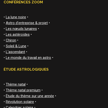
CONFÉRENCES ZOOM
•
La lune noire
•
•
Astro d'entreprise & projet
•
•
Les nœuds lunaires
•
•
Les astéroïdes
•
•
Chiron
•
•
Soleil & Lune
•
•
L'ascendant
•
•
Le monde du travail en astro
•
ÉTUDE ASTROLOGIQUES
•
Thème natal
•
•
Thème natal premium
•
•
Étude du thème sur une année
•
•
Révolution solaire
•
•
Calendrier solaire
•