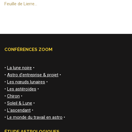
Feuille de Lierre…
CONFÉRENCES ZOOM
•
La lune noire
•
•
Astro d'entreprise & projet
•
•
Les nœuds lunaires
•
•
Les astéroïdes
•
•
Chiron
•
•
Soleil & Lune
•
•
L'ascendant
•
•
Le monde du travail en astro
•
ÉTUDE ASTROLOGIQUES