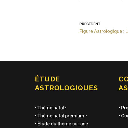
PRÉCÉDENT
Figure Astrologique :
ÉTUDE
C
ASTROLOGIQUES
A
•
Thème natal
•
•
Pre
•
Thème natal premium
•
•
Con
•
Étude du thème sur une