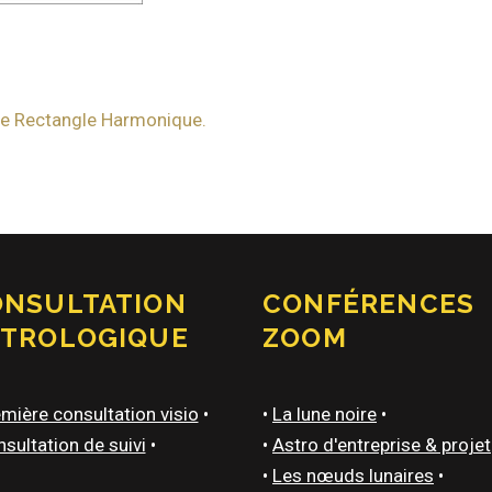
 Le Rectangle Harmonique.
ONSULTATION
CONFÉRENCES
STROLOGIQUE
ZOOM
mière consultation visio
•
•
La lune noire
•
sultation de suivi
•
•
Astro d'entreprise & projet
•
Les nœuds lunaires
•