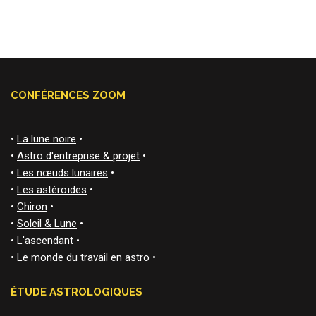
CONFÉRENCES ZOOM
•
La lune noire
•
•
Astro d'entreprise & projet
•
•
Les nœuds lunaires
•
•
Les astéroïdes
•
•
Chiron
•
•
Soleil & Lune
•
•
L'ascendant
•
•
Le monde du travail en astro
•
ÉTUDE ASTROLOGIQUES