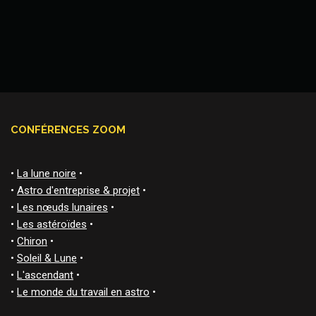
CONFÉRENCES ZOOM
•
La lune noire
•
•
Astro d'entreprise & projet
•
•
Les nœuds lunaires
•
•
Les astéroïdes
•
•
Chiron
•
•
Soleil & Lune
•
•
L'ascendant
•
•
Le monde du travail en astro
•