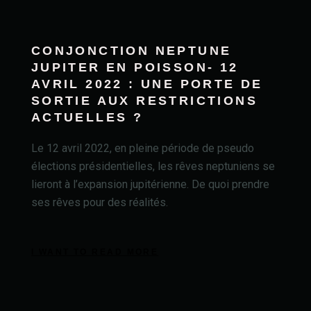
CONJONCTION NEPTUNE
JUPITER EN POISSON- 12
AVRIL 2022 : UNE PORTE DE
SORTIE AUX RESTRICTIONS
ACTUELLES ?
Le 12 avril 2022, en pleine période de pseudo
élections présidentielles, les rêves neptuniens se
lieront à l’expansion jupitérienne. De quoi prendre
ses rêves pour des réalités.
I WANT TO READ MORE