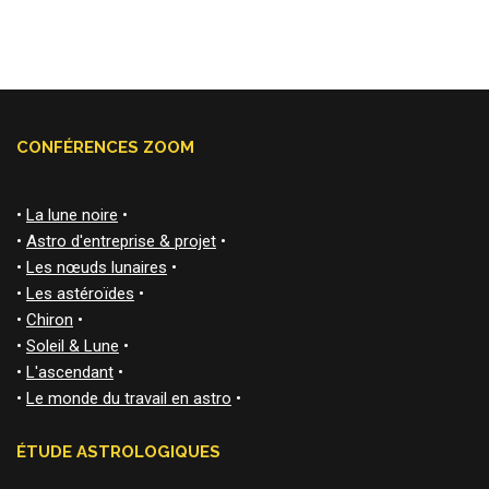
CONFÉRENCES ZOOM
•
La lune noire
•
•
Astro d'entreprise & projet
•
•
Les nœuds lunaires
•
•
Les astéroïdes
•
•
Chiron
•
•
Soleil & Lune
•
•
L'ascendant
•
•
Le monde du travail en astro
•
ÉTUDE ASTROLOGIQUES