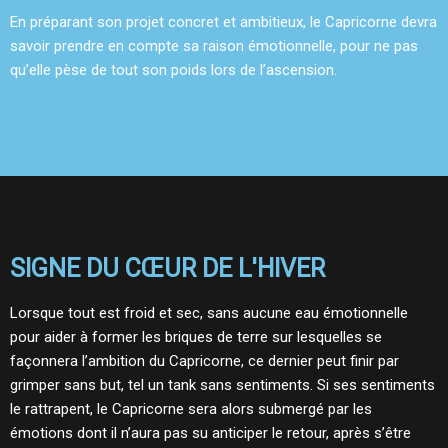
En préparant son projet concret et ambitieux, le Capricorne devra
savoir prendre en compte sa raison émotionnelle, pour ne pas
qu’elle pèse de tout son poids lors de l’ascension.
SIGNE DU CŒUR DE L'HIVER
Lorsque tout est froid et sec, sans aucune eau émotionnelle
pour aider à former les briques de terre sur lesquelles se
façonnera l’ambition du Capricorne, ce dernier peut finir par
grimper sans but, tel un tank sans sentiments. Si ses sentiments
le rattrapent, le Capricorne sera alors submergé par les
émotions dont il n’aura pas su anticiper le retour, après s’être