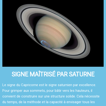
SIGNE MAÎTRISÉ PAR SATURNE
Le signe du Capricorne est le signe saturnien par excellence.
Pour grimper aux sommets, pour bâtir vers les hauteurs, il
convient de construire sur une structure solide. Cela nécessite
du temps, de la méthode et la capacité à envisager tous les