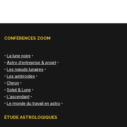
CONFÉRENCES ZOOM
•
La lune noire
•
•
Astro d'entreprise & projet
•
•
Les nœuds lunaires
•
•
Les astéroïdes
•
•
Chiron
•
•
Soleil & Lune
•
•
L'ascendant
•
•
Le monde du travail en astro
•
ÉTUDE ASTROLOGIQUES