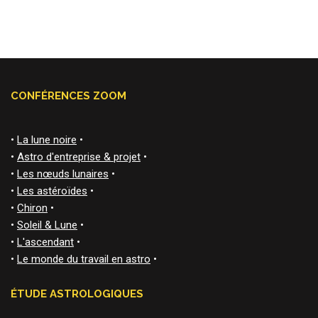
CONFÉRENCES ZOOM
•
La lune noire
•
•
Astro d'entreprise & projet
•
•
Les nœuds lunaires
•
•
Les astéroïdes
•
•
Chiron
•
•
Soleil & Lune
•
•
L'ascendant
•
•
Le monde du travail en astro
•
ÉTUDE ASTROLOGIQUES