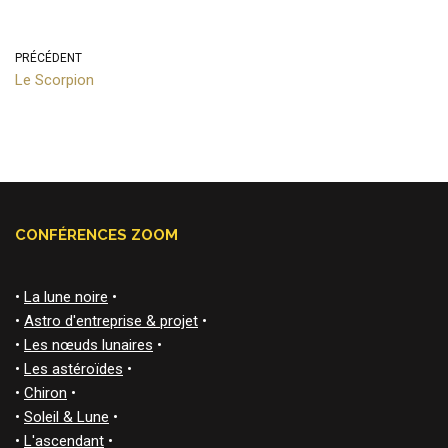
PRÉCÉDENT
Le Scorpion
CONFÉRENCES ZOOM
•
La lune noire
•
•
Astro d'entreprise & projet
•
•
Les nœuds lunaires
•
•
Les astéroïdes
•
•
Chiron
•
•
Soleil & Lune
•
•
L'ascendant
•