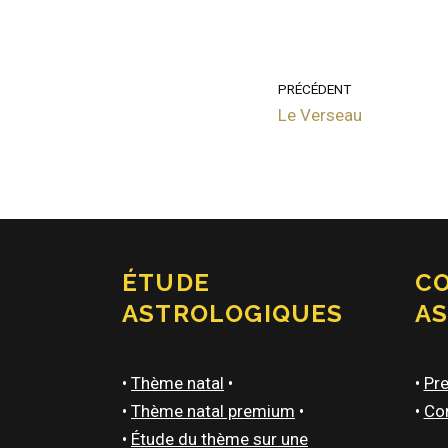
PRÉCÉDENT
Le Verseau
ÉTUDE
C
ASTROLOGIQUES
A
•
Thème natal
•
•
Pre
•
Thème natal premium
•
•
Con
•
Étude du thème sur une