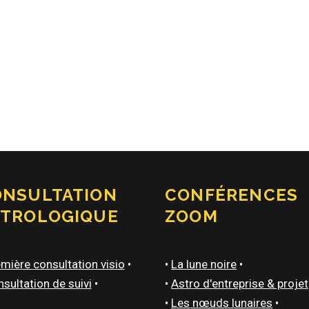
ONSULTATION
CONFÉRENCES
STROLOGIQUE
ZOOM
mière consultation visio
•
•
La lune noire
•
sultation de suivi
•
•
Astro d'entreprise & projet
•
Les nœuds lunaires
•