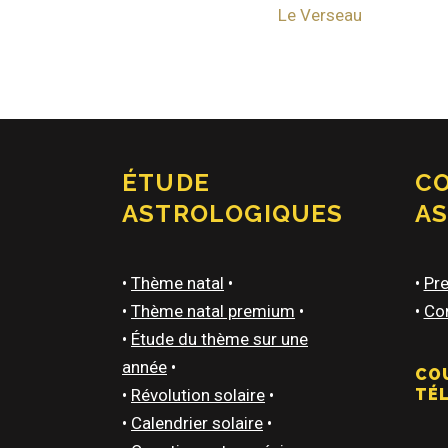
Le Verseau
ÉTUDE
C
ASTROLOGIQUES
A
•
Thème natal
•
•
Pre
•
Thème natal premium
•
•
Con
•
Étude du thème sur une
année
•
CO
•
Révolution solaire
•
TÉ
•
Calendrier solaire
•