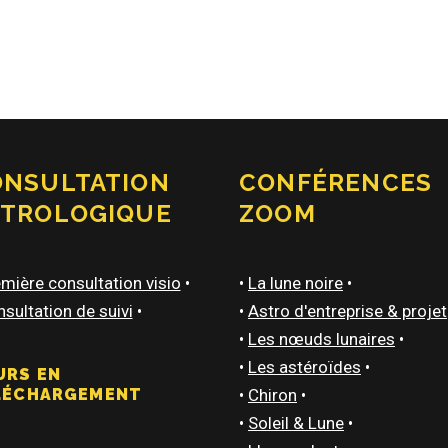
ONSULTATION
CONFÉRENCES
STROLOGIQUE
ZOOM
mière consultation visio
•
•
La lune noire
•
sultation de suivi
•
•
Astro d'entreprise & projet
•
Les nœuds lunaires
•
•
Les astéroïdes
•
URS EN
LÉCHARGEMENT
•
Chiron
•
•
Soleil & Lune
•