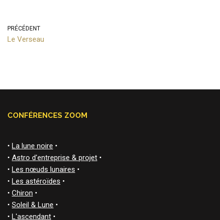
PRÉCÉDENT
Le Verseau
CONFÉRENCES ZOOM
•
La lune noire
•
•
Astro d'entreprise & projet
•
•
Les nœuds lunaires
•
•
Les astéroïdes
•
•
Chiron
•
•
Soleil & Lune
•
•
L'ascendant
•