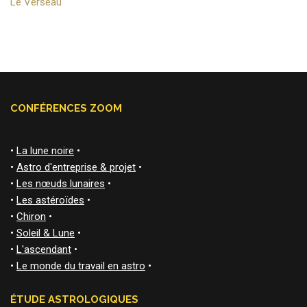
Le Verseau
CONFÉRENCES ZOOM
•
La lune noire
•
•
Astro d'entreprise & projet
•
•
Les nœuds lunaires
•
•
Les astéroïdes
•
•
Chiron
•
•
Soleil & Lune
•
•
L'ascendant
•
•
Le monde du travail en astro
•
ÉTUDE ASTROLOGIQUES