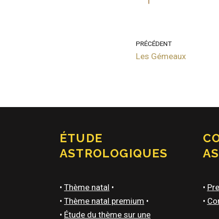
PRÉCÉDENT
Les Gémeaux
ÉTUDE
C
ASTROLOGIQUES
A
•
Thème natal
•
•
Pre
•
Thème natal premium
•
•
Con
•
Étude du thème sur une