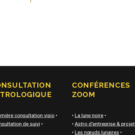
ONSULTATION
CONFÉRENCES
STROLOGIQUE
ZOOM
mière consultation visio
•
•
La lune noire
•
sultation de suivi
•
•
Astro d'entreprise & projet
•
Les nœuds lunaires
•