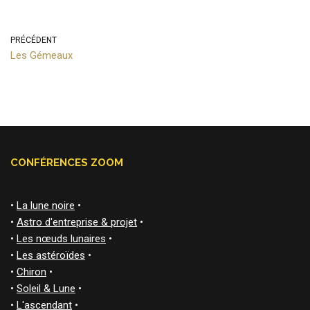
PRÉCÉDENT
Les Gémeaux
CONFÉRENCES ZOOM
•
La lune noire
•
•
Astro d'entreprise & projet
•
•
Les nœuds lunaires
•
•
Les astéroïdes
•
•
Chiron
•
•
Soleil & Lune
•
•
L'ascendant
•