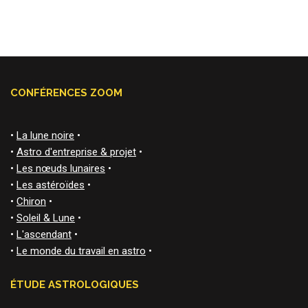
CONFÉRENCES ZOOM
•
La lune noire
•
•
Astro d'entreprise & projet
•
•
Les nœuds lunaires
•
•
Les astéroïdes
•
•
Chiron
•
•
Soleil & Lune
•
•
L'ascendant
•
•
Le monde du travail en astro
•
ÉTUDE ASTROLOGIQUES