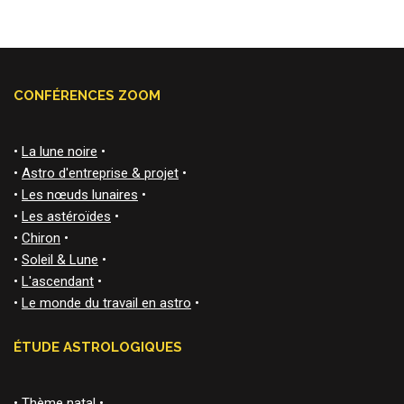
CONFÉRENCES ZOOM
•
La lune noire
•
•
Astro d'entreprise & projet
•
•
Les nœuds lunaires
•
•
Les astéroïdes
•
•
Chiron
•
•
Soleil & Lune
•
•
L'ascendant
•
•
Le monde du travail en astro
•
ÉTUDE ASTROLOGIQUES
•
Thème natal
•