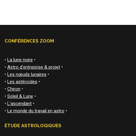
CONFÉRENCES ZOOM
•
La lune noire
•
•
Astro d'entreprise & projet
•
•
Les nœuds lunaires
•
•
Les astéroïdes
•
•
Chiron
•
•
Soleil & Lune
•
•
L'ascendant
•
•
Le monde du travail en astro
•
ÉTUDE ASTROLOGIQUES