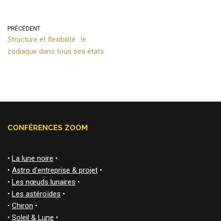
PRÉCÉDENT
Structure et flexibilité : le
zodiaque dans tous ses états.
CONFÉRENCES ZOOM
•
La lune noire
•
•
Astro d'entreprise & projet
•
•
Les nœuds lunaires
•
•
Les astéroïdes
•
•
Chiron
•
•
Soleil & Lune
•