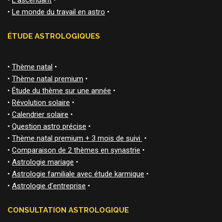
•
L'ascendant
•
•
Le monde du travail en astro
•
ÉTUDE ASTROLOGIQUES
•
Thème natal
•
•
Thème natal premium
•
•
Étude du thème sur une année
•
•
Révolution solaire
•
•
Calendrier solaire
•
•
Question astro précise
•
•
Thème natal premium + 3 mois de suivi
•
•
Comparaison de 2 thèmes en synastrie
•
•
Astrologie mariage
•
•
Astrologie familiale avec étude karmique
•
•
Astrologie d’entreprise
•
CONSULTATION ASTROLOGIQUE