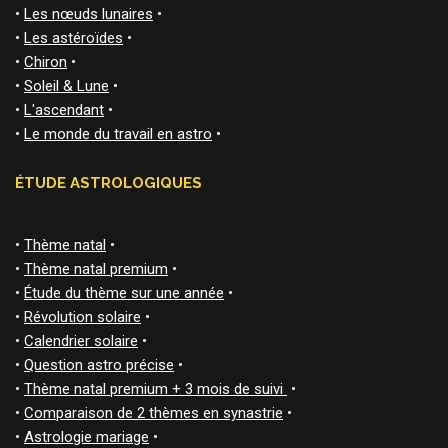
•
Les nœuds lunaires
•
•
Les astéroïdes
•
•
Chiron
•
•
Soleil & Lune
•
•
L'ascendant
•
•
Le monde du travail en astro
•
ÉTUDE ASTROLOGIQUES
•
Thème natal
•
•
Thème natal premium
•
•
Étude du thème sur une année
•
•
Révolution solaire
•
•
Calendrier solaire
•
•
Question astro précise
•
•
Thème natal premium + 3 mois de suivi
•
•
Comparaison de 2 thèmes en synastrie
•
•
Astrologie mariage
•