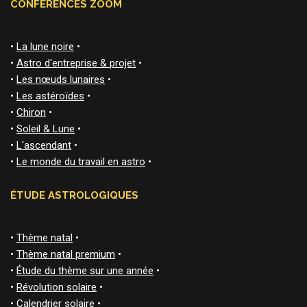
CONFÉRENCES ZOOM
•
La lune noire
•
•
Astro d'entreprise & projet
•
•
Les nœuds lunaires
•
•
Les astéroïdes
•
•
Chiron
•
•
Soleil & Lune
•
•
L'ascendant
•
•
Le monde du travail en astro
•
ÉTUDE ASTROLOGIQUES
•
Thème natal
•
•
Thème natal premium
•
•
Étude du thème sur une année
•
•
Révolution solaire
•
•
Calendrier solaire
•