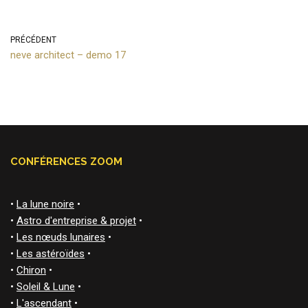
PRÉCÉDENT
neve architect – demo 17
CONFÉRENCES ZOOM
•
La lune noire
•
•
Astro d'entreprise & projet
•
•
Les nœuds lunaires
•
•
Les astéroïdes
•
•
Chiron
•
•
Soleil & Lune
•
•
L'ascendant
•