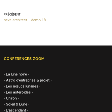
PRÉCÉDENT
neve architect – demo 18
CONFÉRENCES ZOOM
•
La lune noire
•
•
Astro d'entreprise & projet
•
•
Les nœuds lunaires
•
•
Les astéroïdes
•
•
Chiron
•
•
Soleil & Lune
•
•
L'ascendant
•