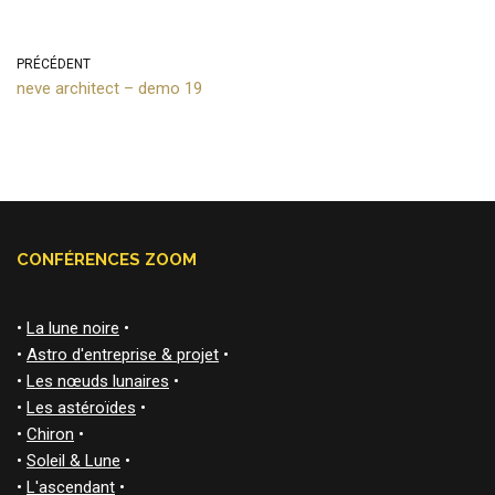
PRÉCÉDENT
neve architect – demo 19
CONFÉRENCES ZOOM
•
La lune noire
•
•
Astro d'entreprise & projet
•
•
Les nœuds lunaires
•
•
Les astéroïdes
•
•
Chiron
•
•
Soleil & Lune
•
•
L'ascendant
•