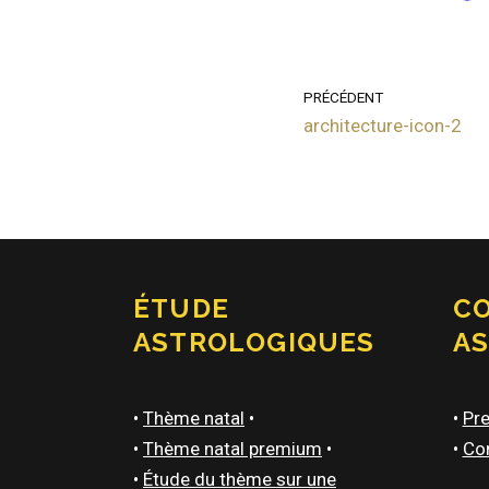
PRÉCÉDENT
architecture-icon-2
ÉTUDE
C
ASTROLOGIQUES
A
•
Thème natal
•
•
Pre
•
Thème natal premium
•
•
Con
•
Étude du thème sur une