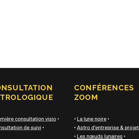
ONSULTATION
CONFÉRENCES
STROLOGIQUE
ZOOM
mière consultation visio
•
•
La lune noire
•
sultation de suivi
•
•
Astro d'entreprise & projet
•
Les nœuds lunaires
•