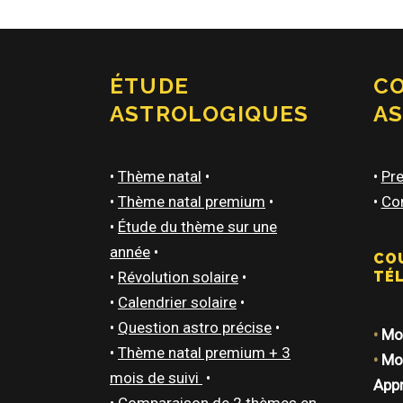
ÉTUDE
C
ASTROLOGIQUES
A
•
Thème natal
•
•
Pre
•
Thème natal premium
•
•
Con
•
Étude du thème sur une
année
•
CO
•
Révolution solaire
•
TÉ
•
Calendrier solaire
•
•
Question astro précise
•
•
Mod
•
Thème natal premium + 3
•
Mod
mois de suivi
•
App