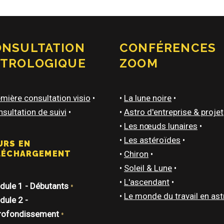
ONSULTATION
CONFÉRENCES
STROLOGIQUE
ZOOM
mière consultation visio
•
•
La lune noire
•
sultation de suivi
•
•
Astro d'entreprise & projet
•
Les nœuds lunaires
•
•
Les astéroïdes
•
URS EN
LÉCHARGEMENT
•
Chiron
•
•
Soleil & Lune
•
•
L'ascendant
•
ule 1 - Débutants
•
•
Le monde du travail en ast
ule 2 -
rofondissement
•