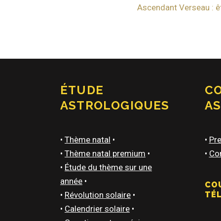
Ascendant Verseau : êt
ÉTUDE
C
ASTROLOGIQUES
A
•
Thème natal
•
•
Pre
•
Thème natal premium
•
•
Con
•
Étude du thème sur une
année
•
CO
•
Révolution solaire
•
TÉ
•
Calendrier solaire
•