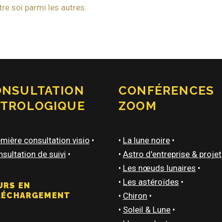
re soi parmi les autres.
ONSULTATION
CONFÉRENCES
STROLOGIQUE
ZOOM
mière consultation visio
•
•
La lune noire
•
sultation de suivi
•
•
Astro d'entreprise & projet
•
Les nœuds lunaires
•
•
Les astéroïdes
•
URS EN
LÉCHARGEMENT
•
Chiron
•
•
Soleil & Lune
•