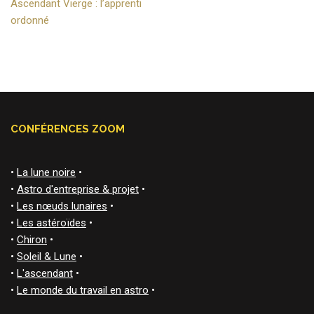
Ascendant Vierge : l’apprenti
ordonné
CONFÉRENCES ZOOM
•
La lune noire
•
•
Astro d'entreprise & projet
•
•
Les nœuds lunaires
•
•
Les astéroïdes
•
•
Chiron
•
•
Soleil & Lune
•
•
L'ascendant
•
•
Le monde du travail en astro
•