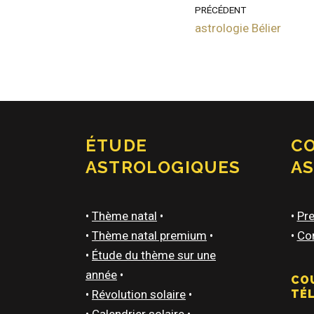
PRÉCÉDENT
astrologie Bélier
ÉTUDE
C
ASTROLOGIQUES
A
•
Thème natal
•
•
Pre
•
Thème natal premium
•
•
Con
•
Étude du thème sur une
année
•
CO
•
Révolution solaire
•
TÉ