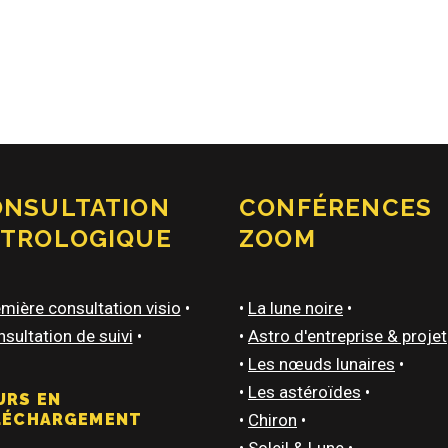
ONSULTATION
CONFÉRENCES
STROLOGIQUE
ZOOM
mière consultation visio
•
•
La lune noire
•
sultation de suivi
•
•
Astro d'entreprise & projet
•
Les nœuds lunaires
•
•
Les astéroïdes
•
URS EN
LÉCHARGEMENT
•
Chiron
•