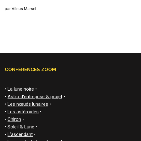
par
Vilnus Marsel
CONFÉRENCES ZOOM
•
La lune noire
•
•
Astro d'entreprise & projet
•
•
Les nœuds lunaires
•
•
Les astéroïdes
•
•
Chiron
•
•
Soleil & Lune
•
•
L'ascendant
•