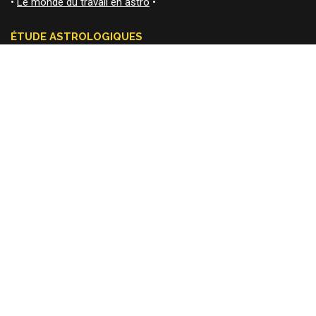
•
Le monde du travail en astro
•
ÉTUDE ASTROLOGIQUES
•
Thème natal
•
•
Thème natal premium
•
•
Étude du thème sur une année
•
•
Révolution solaire
•
•
Calendrier solaire
•
•
Question astro précise
•
•
Thème natal premium + 3 mois de suivi
•
•
Comparaison de 2 thèmes en synastrie
•
•
Astrologie mariage
•
•
Astrologie familiale avec étude karmique
•
•
Astrologie d’entreprise
•
CONSULTATION ASTROLOGIQUE