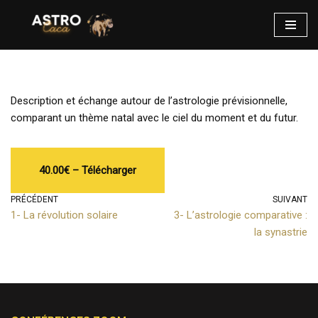
Aller
au
contenu
Description et échange autour de l’astrologie prévisionnelle,
comparant un thème natal avec le ciel du moment et du futur.
40.00€ – Télécharger
PRÉCÉDENT
SUIVANT
1- La révolution solaire
3- L’astrologie comparative :
la synastrie