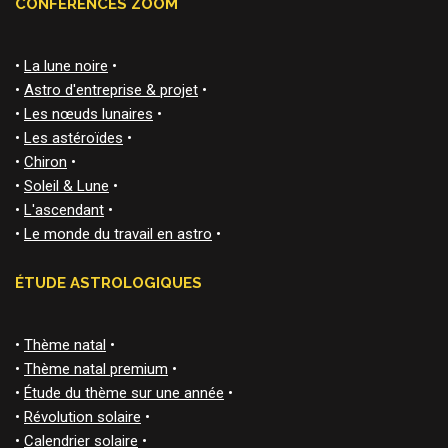
CONFÉRENCES ZOOM
•
La lune noire
•
•
Astro d'entreprise & projet
•
•
Les nœuds lunaires
•
•
Les astéroïdes
•
•
Chiron
•
•
Soleil & Lune
•
•
L'ascendant
•
•
Le monde du travail en astro
•
ÉTUDE ASTROLOGIQUES
•
Thème natal
•
•
Thème natal premium
•
•
Étude du thème sur une année
•
•
Révolution solaire
•
•
Calendrier solaire
•