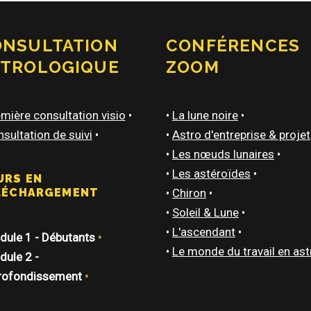
ONSULTATION
CONFÉRENCES
STROLOGIQUE
ZOOM
mière consultation visio
•
•
La lune noire
•
sultation de suivi
•
•
Astro d'entreprise & projet
•
Les nœuds lunaires
•
•
Les astéroïdes
•
URS EN
LÉCHARGEMENT
•
Chiron
•
•
Soleil & Lune
•
•
L'ascendant
•
ule 1 - Débutants
•
•
Le monde du travail en ast
ule 2 -
rofondissement
•