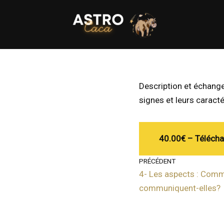
Aller
au
contenu
Description et échang
signes et leurs caract
40.00€ – Télécha
PRÉCÉDENT
4- Les aspects : Comm
communiquent-elles?