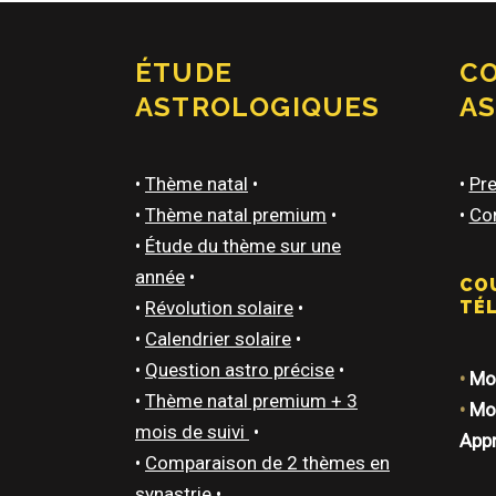
ÉTUDE
C
ASTROLOGIQUES
A
•
Thème natal
•
•
Pre
•
Thème natal premium
•
•
Con
•
Étude du thème sur une
année
•
CO
•
Révolution solaire
•
TÉ
•
Calendrier solaire
•
•
Question astro précise
•
•
Mod
•
Thème natal premium + 3
•
Mod
mois de suivi
•
App
•
Comparaison de 2 thèmes en
synastrie
•