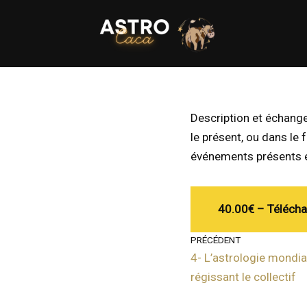
Aller
au
contenu
Description et échange
le présent, ou dans le
événements présents e
40.00€ – Télécha
PRÉCÉDENT
4- L’astrologie mondia
régissant le collectif