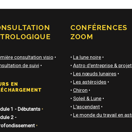
ONSULTATION
CONFÉRENCES
STROLOGIQUE
ZOOM
mière consultation visio
•
•
La lune noire
•
sultation de suivi
•
•
Astro d'entreprise & projet
•
Les nœuds lunaires
•
•
Les astéroïdes
•
URS EN
LÉCHARGEMENT
•
Chiron
•
•
Soleil & Lune
•
•
L'ascendant
•
ule 1 - Débutants
•
•
Le monde du travail en ast
ule 2 -
rofondissement
•