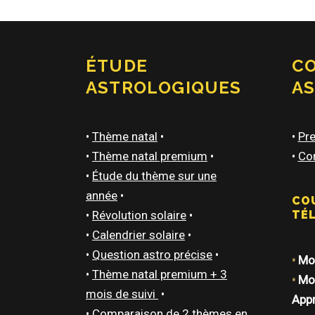
ÉTUDE
C
ASTROLOGIQUES
A
•
Thème natal
•
•
Pre
•
Thème natal premium
•
•
Con
•
Étude du thème sur une
année
•
CO
•
Révolution solaire
•
TÉ
•
Calendrier solaire
•
•
Question astro précise
•
•
Mod
•
Thème natal premium + 3
•
Mod
mois de suivi
•
App
•
Comparaison de 2 thèmes en