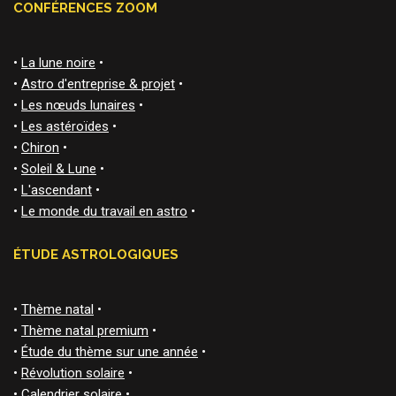
CONFÉRENCES ZOOM
•
La lune noire
•
•
Astro d'entreprise & projet
•
•
Les nœuds lunaires
•
•
Les astéroïdes
•
•
Chiron
•
•
Soleil & Lune
•
•
L'ascendant
•
•
Le monde du travail en astro
•
ÉTUDE ASTROLOGIQUES
•
Thème natal
•
•
Thème natal premium
•
•
Étude du thème sur une année
•
•
Révolution solaire
•
•
Calendrier solaire
•