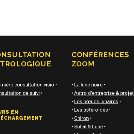
ONSULTATION
CONFÉRENCES
STROLOGIQUE
ZOOM
mière consultation visio
•
•
La lune noire
•
sultation de suivi
•
•
Astro d'entreprise & projet
•
Les nœuds lunaires
•
•
Les astéroïdes
•
URS EN
LÉCHARGEMENT
•
Chiron
•
•
Soleil & Lune
•