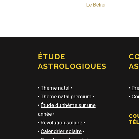
Le Bélier
ÉTUDE
C
ASTROLOGIQUES
A
•
Thème natal
•
•
Pre
•
Thème natal premium
•
•
Con
•
Étude du thème sur une
année
•
CO
•
Révolution solaire
•
TÉ
•
Calendrier solaire
•