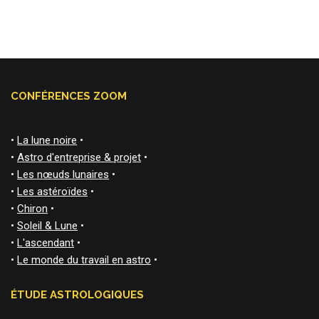
CONFÉRENCES ZOOM
•
La lune noire
•
•
Astro d'entreprise & projet
•
•
Les nœuds lunaires
•
•
Les astéroïdes
•
•
Chiron
•
•
Soleil & Lune
•
•
L'ascendant
•
•
Le monde du travail en astro
•
ÉTUDE ASTROLOGIQUES