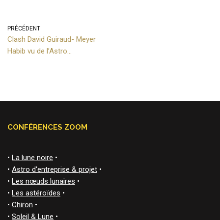
PRÉCÉDENT
Clash David Guiraud- Meyer
Habib vu de l’Astro…
CONFÉRENCES ZOOM
•
La lune noire
•
•
Astro d'entreprise & projet
•
•
Les nœuds lunaires
•
•
Les astéroïdes
•
•
Chiron
•
•
Soleil & Lune
•