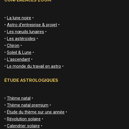
CONFÉRENCES ZOOM
•
La lune noire
•
•
Astro d'entreprise & projet
•
•
Les nœuds lunaires
•
•
Les astéroïdes
•
•
Chiron
•
•
Soleil & Lune
•
•
L'ascendant
•
•
Le monde du travail en astro
•
ÉTUDE ASTROLOGIQUES
•
Thème natal
•
•
Thème natal premium
•
•
Étude du thème sur une année
•
•
Révolution solaire
•
•
Calendrier solaire
•