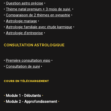
•
Question astro précise
•
•
Thème natal premium + 3 mois de suivi
•
•
Comparaison de 2 thèmes en synastrie
•
•
Astrologie mariage
•
•
Astrologie familiale avec étude karmique
•
•
Astrologie d’entreprise
•
CONSULTATION ASTROLOGIQUE
•
Première consultation visio
•
•
Consultation de suivi
•
COURS EN TÉLÉCHARGEMENT
•
Module 1 - Débutants
•
•
Module 2 - Approfondissement
•