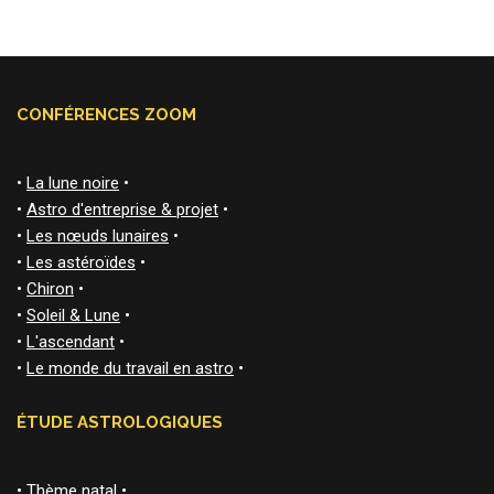
CONFÉRENCES ZOOM
•
La lune noire
•
•
Astro d'entreprise & projet
•
•
Les nœuds lunaires
•
•
Les astéroïdes
•
•
Chiron
•
•
Soleil & Lune
•
•
L'ascendant
•
•
Le monde du travail en astro
•
ÉTUDE ASTROLOGIQUES
•
Thème natal
•