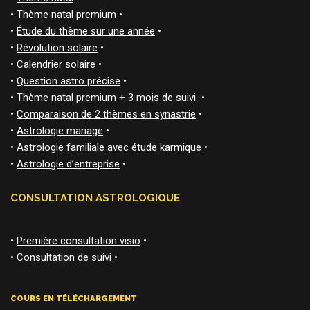
•
Thème natal premium
•
•
Étude du thème sur une année
•
•
Révolution solaire
•
•
Calendrier solaire
•
•
Question astro précise
•
•
Thème natal premium + 3 mois de suivi
•
•
Comparaison de 2 thèmes en synastrie
•
•
Astrologie mariage
•
•
Astrologie familiale avec étude karmique
•
•
Astrologie d’entreprise
•
CONSULTATION ASTROLOGIQUE
•
Première consultation visio
•
•
Consultation de suivi
•
COURS EN TÉLÉCHARGEMENT