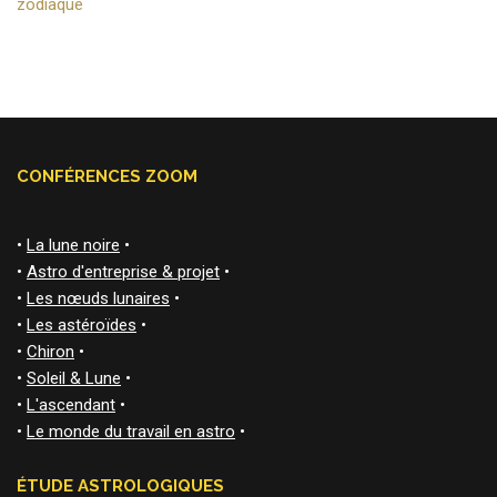
zodiaque
CONFÉRENCES ZOOM
•
La lune noire
•
•
Astro d'entreprise & projet
•
•
Les nœuds lunaires
•
•
Les astéroïdes
•
•
Chiron
•
•
Soleil & Lune
•
•
L'ascendant
•
•
Le monde du travail en astro
•
ÉTUDE ASTROLOGIQUES