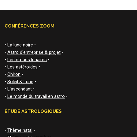
CONFÉRENCES ZOOM
•
La lune noire
•
•
Astro d'entreprise & projet
•
•
Les nœuds lunaires
•
•
Les astéroïdes
•
•
Chiron
•
•
Soleil & Lune
•
•
L'ascendant
•
•
Le monde du travail en astro
•
ÉTUDE ASTROLOGIQUES
•
Thème natal
•