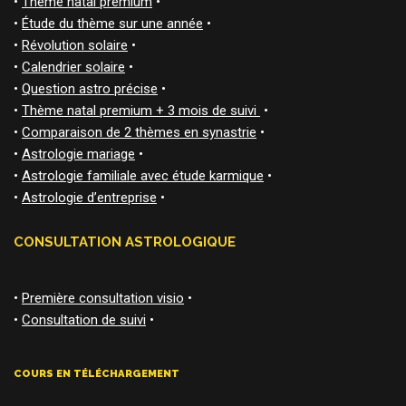
•
Thème natal premium
•
•
Étude du thème sur une année
•
•
Révolution solaire
•
•
Calendrier solaire
•
•
Question astro précise
•
•
Thème natal premium + 3 mois de suivi
•
•
Comparaison de 2 thèmes en synastrie
•
•
Astrologie mariage
•
•
Astrologie familiale avec étude karmique
•
•
Astrologie d’entreprise
•
CONSULTATION ASTROLOGIQUE
•
Première consultation visio
•
•
Consultation de suivi
•
COURS EN TÉLÉCHARGEMENT