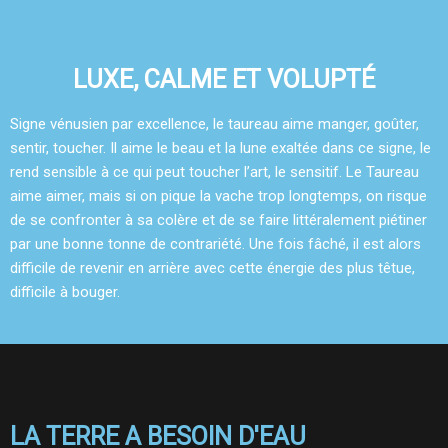
LUXE, CALME ET VOLUPTÉ
Signe vénusien par excellence, le taureau aime manger, goûter,
sentir, toucher. Il aime le beau et la lune exaltée dans ce signe, le
rend sensible à ce qui peut toucher l’art, le sensitif. Le Taureau
aime aimer, mais si on pique la vache trop longtemps, on risque
de se confronter à sa colère et de se faire littéralement piétiner
par une bonne tonne de contrariété. Une fois fâché, il est alors
difficile de revenir en arrière avec cette énergie des plus têtue,
difficile à bouger.
LA TERRE A BESOIN D'EAU