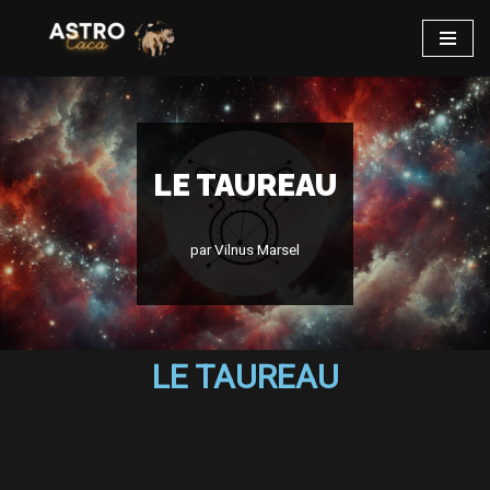
Aller
au
contenu
LE TAUREAU
par
Vilnus Marsel
LE TAUREAU