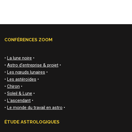
CONFÉRENCES ZOOM
•
La lune noire
•
•
Astro d'entreprise & projet
•
•
Les nœuds lunaires
•
•
Les astéroïdes
•
•
Chiron
•
•
Soleil & Lune
•
•
L'ascendant
•
•
Le monde du travail en astro
•
ÉTUDE ASTROLOGIQUES