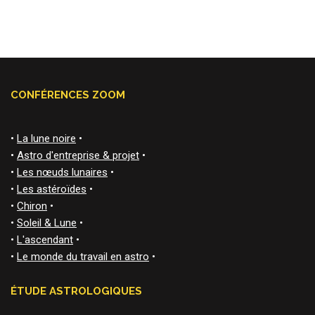
CONFÉRENCES ZOOM
•
La lune noire
•
•
Astro d'entreprise & projet
•
•
Les nœuds lunaires
•
•
Les astéroïdes
•
•
Chiron
•
•
Soleil & Lune
•
•
L'ascendant
•
•
Le monde du travail en astro
•
ÉTUDE ASTROLOGIQUES