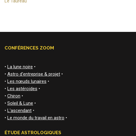
Le Taureau
CONFÉRENCES ZOOM
•
La lune noire
•
•
Astro d'entreprise & projet
•
•
Les nœuds lunaires
•
•
Les astéroïdes
•
•
Chiron
•
•
Soleil & Lune
•
•
L'ascendant
•
•
Le monde du travail en astro
•
ÉTUDE ASTROLOGIQUES